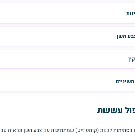
נות
בע השן
ין
השיניים
פול עששת
סתימות לבנות (קומפוזיט) שמתמזגות עם צבע השן ונראות טבע