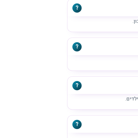
ן.
לדים.